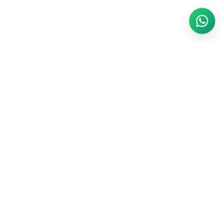
INVIRO menghadirkan layanan komprehensif dalam bidang
pengolahan air. Didukung dengan tenaga yang professional,
pengalaman dan jam terbang yang tinggi dalam bidang
pengolahan air.
About
Community
Socials
How it works
Events
Discord
Featured
Blog
Partnership
Podcast
Business Relation
Invite a friend