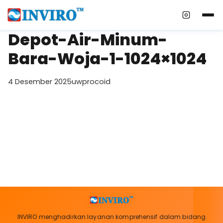
Instagra
Depot-Air-Minum-
Bara-Woja-1-1024×1024
4 Desember 2025
uwprocoid
INVIRO menghadirkan layanan komprehensif dalam bidang