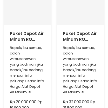
Paket Depot Air
Paket Depot Air
Minum RO
Minum RO
Kapasitas 400
Kapasitas 1.000
Bapak/Ibu semua,
Bapak/Ibu semua,
GPD (Setara 80
GPD (Setara
calon
calon
Galon perHari)
200 Galon
wirausahawan
wirausahawan
RO Only (Hanya
perHari) RO
yang budiman, jika
yang budiman, jika
Memproduksi
Only (Hanya
bapak/ibu sedang
bapak/ibu sedang
Air RO Saja)
Memproduksi
mencari info
mencari info
Air RO Saja)
peluang usaha info
peluang usaha info
Harga Alat Depot
Harga Alat Depot
Air Minum Isi…
Air Minum Isi…
Rp 20.000.000
Rp
Rp 32.000.000
Rp
19.900.000
31.500.000