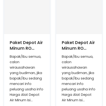
Paket Depot Air
Paket Depot Air
Minum RO
Minum RO
Kapasitas 200
Kapasitas 2.000
Bapak/Ibu semua,
Bapak/Ibu semua,
GPD (Setara 40
GPD (Setara
calon
calon
Galon perHari)
400 Galon
wirausahawan
wirausahawan
RO Only (Hanya
perHari) RO
yang budiman, jika
yang budiman, jika
Memproduksi
Only (Hanya
bapak/ibu sedang
bapak/ibu sedang
Air RO Saja)
Memproduksi
mencari info
mencari info
Air RO Saja)
peluang usaha info
peluang usaha info
Harga Alat Depot
Harga Alat Depot
Air Minum Isi…
Air Minum Isi…