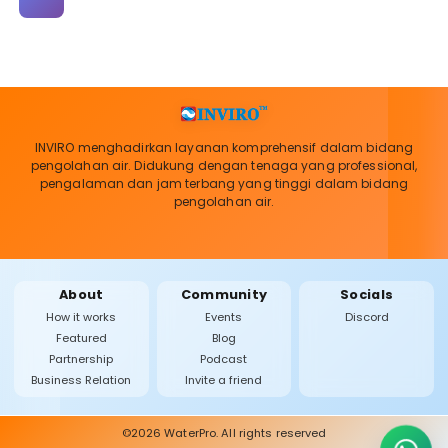
Paginasi
pos
INVIRO menghadirkan layanan komprehensif dalam bidang
pengolahan air. Didukung dengan tenaga yang professional,
pengalaman dan jam terbang yang tinggi dalam bidang
pengolahan air.
About
Community
Socials
How it works
Events
Discord
Featured
Blog
Partnership
Podcast
Business Relation
Invite a friend
©2026 WaterPro. All rights reserved