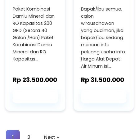
Damiu Mineral
Damiu Mineral
Paket Kombinasi
Bapak/Ibu semua,
dan RO
dan RO
Damiu Mineral dan
calon
Kapasitas 200
Kapasitas 1.000
RO Kapasitas 200
wirausahawan
GPD
GPD
GPD (Setara 40
yang budiman, jika
Galon /Hari) Paket
bapak/ibu sedang
Kombinasi Damiu
mencari info
Mineral dan RO
peluang usaha info
Kapasitas…
Harga Alat Depot
Air Minum Isi…
Rp 23.500.000
Rp 31.500.000
Beli Saja
Beli Saja
1
2
Next »