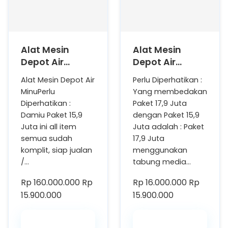
Alat Mesin
Alat Mesin
Depot Air
Depot Air
Minum Isi Ulang
Minum Isi Ulang
Alat Mesin Depot Air
Perlu Diperhatikan :
Paket Murah,
Paket
MinuPerlu
Yang membedakan
Paket A
Terjangkau,
Diperhatikan :
Paket 17,9 Juta
Paket B
Damiu Paket 15,9
dengan Paket 15,9
Juta ini all item
Juta adalah : Paket
semua sudah
17,9 Juta
komplit, siap jualan
menggunakan
/…
tabung media…
Rp 160.000.000
Rp
Rp 16.000.000
Rp
15.900.000
15.900.000
Beli Saja
Beli Saja