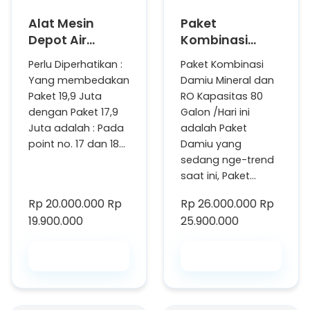
Alat Mesin
Paket
Depot Air
Kombinasi
Minum Isi Ulang
Damiu Mineral
Perlu Diperhatikan :
Paket Kombinasi
Paket
dan RO
Yang membedakan
Damiu Mineral dan
Ekonomis,
Kapasitas 400
Paket 19,9 Juta
RO Kapasitas 80
Paket C
GPD
dengan Paket 17,9
Galon /Hari ini
Juta adalah : Pada
adalah Paket
point no. 17 dan 18…
Damiu yang
sedang nge-trend
saat ini, Paket…
Rp 20.000.000
Rp
Rp 26.000.000
Rp
19.900.000
25.900.000
Beli Saja
Beli Saja