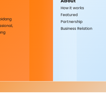
About
How it works
Featured
bidang
Partnership
sional,
Business Relation
ang