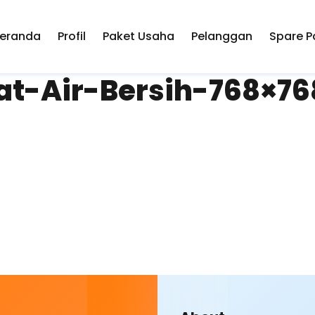
eranda
Profil
Paket Usaha
Pelanggan
Spare P
t-Air-Bersih-768×76