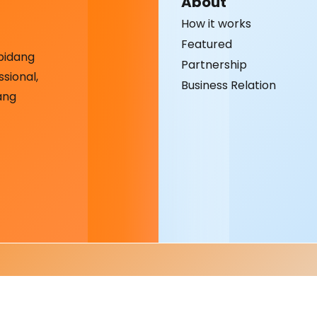
About
How it works
Featured
bidang
Partnership
sional,
Business Relation
ang